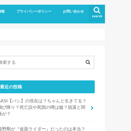
情報
プライバシーポリシー
お問い合わせ
search
最近の投稿
BASI【バシ】の現在は？ちゃんと生きてる？
飛び降り？死亡説や死因の噂は嘘？脱退と関
係が？
綾野剛が『仮面ライダー』だったのは本当？