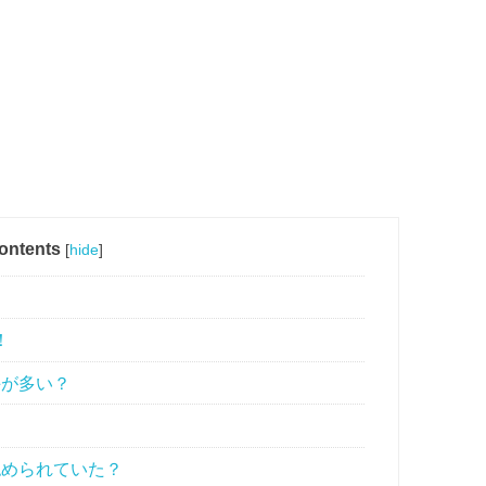
ontents
[
hide
]
！
手が多い？
？
められていた？