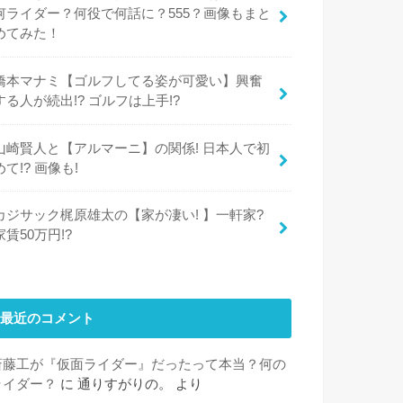
何ライダー？何役で何話に？555？画像もまと
めてみた！
橋本マナミ【ゴルフしてる姿が可愛い】興奮
する人が続出!? ゴルフは上手!?
山崎賢人と【アルマーニ】の関係! 日本人で初
めて!? 画像も!
カジサック梶原雄太の【家が凄い! 】一軒家?
家賃50万円!?
最近のコメント
斎藤工が『仮面ライダー』だったって本当？何の
ライダー？
に
通りすがりの。
より